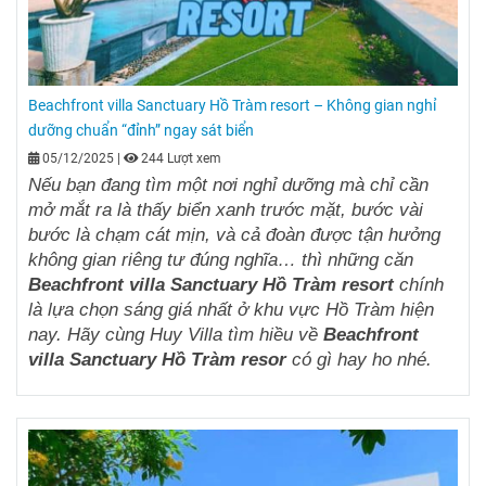
Beachfront villa Sanctuary Hồ Tràm resort – Không gian nghỉ
dưỡng chuẩn “đỉnh” ngay sát biển
05/12/2025
|
244 Lượt xem
Nếu bạn đang tìm một nơi nghỉ dưỡng mà chỉ cần
mở mắt ra là thấy biển xanh trước mặt, bước vài
bước là chạm cát mịn, và cả đoàn được tận hưởng
không gian riêng tư đúng nghĩa… thì những căn
Beachfront villa Sanctuary Hồ Tràm resort
chính
là lựa chọn sáng giá nhất ở khu vực Hồ Tràm hiện
nay. Hãy cùng Huy Villa tìm hiều về
Beachfront
villa Sanctuary Hồ Tràm resor
có gì hay ho nhé.