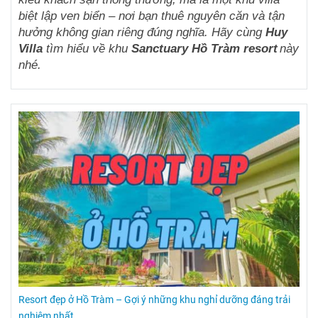
biệt lập ven biển – nơi bạn thuê nguyên căn và tận
hưởng không gian riêng đúng nghĩa.
Hãy cùng
Huy
Villa
tìm hiểu về khu
Sanctuary Hồ Tràm resort
này
nhé.
Resort đẹp ở Hồ Tràm – Gợi ý những khu nghỉ dưỡng đáng trải
nghiệm nhất