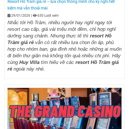
Resort Hồ Tràm giá rẻ – lựa chọn thông minh cho kỳ nghỉ tiết
kiệm mà vẫn thoải mái
29/01/2026
|
630 Lượt xem
Nhắc tới Hồ Tràm, nhiều người hay nghĩ ngay tới
resort cao cấp, giá vài triệu một đêm, chỉ hợp nghỉ
dưỡng sang chảnh. Nhưng thực tế thì
resort Hồ
Tràm giá rẻ
vẫn có rất nhiều lựa chọn ổn áp, phù
hợp cho nhóm bạn, gia đình nhỏ hoặc những ai muốn
đi biển thư giãn mà không tốn quá nhiều chi phí. Hãy
cùng
Huy Villa
tìm hiểu về các
resort Hồ Tràm giá
rẻ
ngoài này nhé.