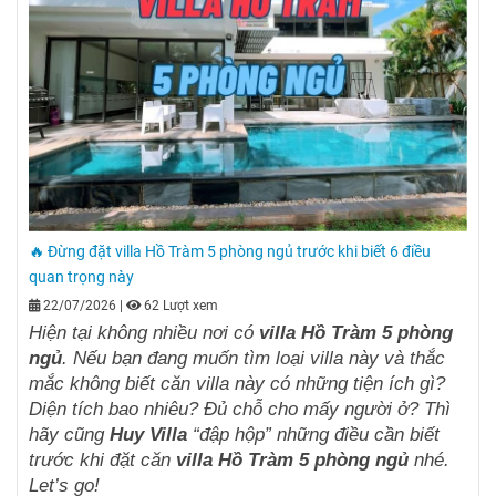
🔥 Đừng đặt villa Hồ Tràm 5 phòng ngủ trước khi biết 6 điều
quan trọng này
22/07/2026
|
62 Lượt xem
Hiện tại không nhiều nơi có
villa Hồ Tràm 5 phòng
ngủ
. Nếu bạn đang muốn tìm loại villa này và thắc
mắc không biết căn villa này có những tiện ích gì?
Diện tích bao nhiêu? Đủ chỗ cho mấy người ở? Thì
hãy cũng
Huy Villa
“đập hộp” những điều cần biết
trước khi đặt căn
villa Hồ Tràm 5 phòng ngủ
nhé.
Let’s go!