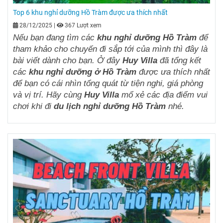
Top 6 khu nghỉ dưỡng Hồ Tràm được ưa thích nhất
28/12/2025
|
367 Lượt xem
Nếu bạn đang tìm các
khu nghỉ dưỡng Hồ Tràm
để
tham khảo cho chuyến đi sắp tới của mình thì đây là
bài viết dành cho bạn. Ở đây
Huy Villa
đã tổng kết
các
khu nghỉ dưỡng ở Hồ Tràm
được ưa thích nhất
để bạn có cái nhìn tổng quát từ tiện nghi, giá phòng
và vị trí. Hãy cùng
Huy Villa
mổ xẻ các địa điểm vui
chơi khi đi
du lịch nghỉ dưỡng Hồ Tràm
nhé.