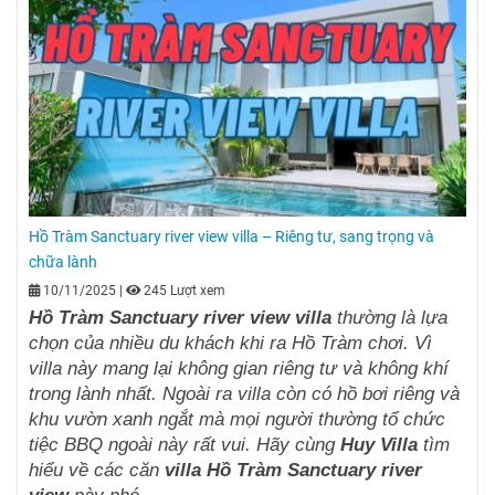
Hồ Tràm Sanctuary river view villa – Riêng tư, sang trọng và
chữa lành
10/11/2025
|
245 Lượt xem
Hồ Tràm Sanctuary river view villa
thường là lựa
chọn của nhiều du khách khi ra Hồ Tràm chơi. Vì
villa này mang lại không gian riêng tư và không khí
trong lành nhất. Ngoài ra villa còn có hồ bơi riêng và
khu vườn xanh ngắt mà mọi người thường tổ chức
tiệc BBQ ngoài này rất vui. Hãy cùng
Huy Villa
tìm
hiểu về các căn
villa Hồ Tràm Sanctuary river
view
này nhé.