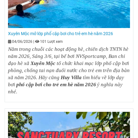
Xuyên Mộc mở lớp phổ cập bơi cho trẻ em hè năm 2026
04/06/2026
|
101 Lượt xem
Nằm trong chuỗi các hoạt động hè, chiến dịch TNTN hè
năm 2026, Sáng 3/6, tại bể bơi NVSportcamp, Ban chỉ
đạo hè xã
Xuyên Mộc
tổ chức khai mạc lớp phổ cập bơi
phòng, chống tai nạn đuối nước cho trẻ em trên địa bàn
xã năm 2026. Hãy cũng
Huy Villa
tìm hiểu về lớp dạy
bơi
phổ cập bơi cho trẻ em hè năm 2026
ý nghĩa này
nhé.