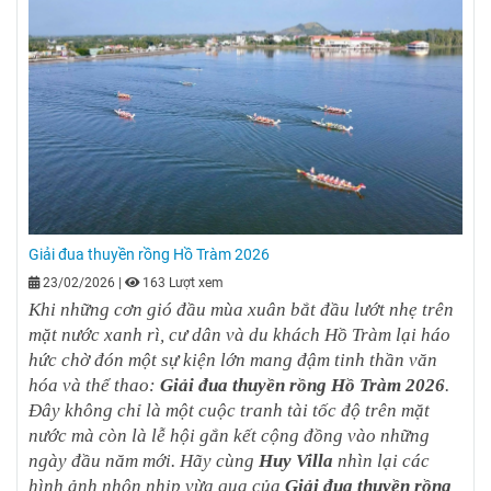
Giải đua thuyền rồng Hồ Tràm 2026
23/02/2026
|
163 Lượt xem
Khi những cơn gió đầu mùa xuân bắt đầu lướt nhẹ trên
mặt nước xanh rì, cư dân và du khách Hồ Tràm lại háo
hức chờ đón một sự kiện lớn mang đậm tinh thần văn
hóa và thể thao:
Giải đua thuyền rồng Hồ Tràm 2026
.
Đây không chỉ là một cuộc tranh tài tốc độ trên mặt
nước mà còn là lễ hội gắn kết cộng đồng vào những
ngày đầu năm mới. Hãy cùng
Huy Villa
nhìn lại các
hình ảnh nhộn nhịp vừa qua của
Giải đua thuyền rồng