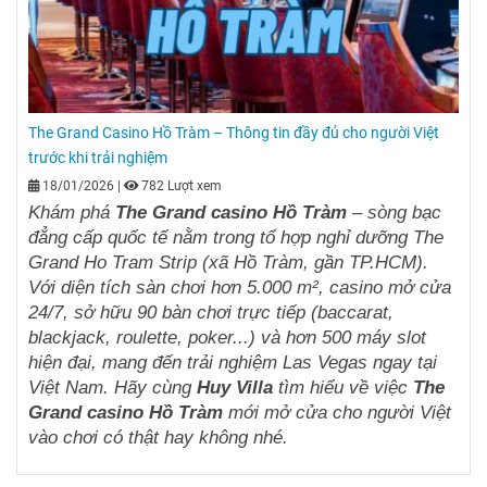
The Grand Casino Hồ Tràm – Thông tin đầy đủ cho người Việt
trước khi trải nghiệm
18/01/2026
|
782 Lượt xem
Khám phá
The Grand casino Hồ
Tràm
– sòng bạc
đẳng cấp quốc tế nằm trong tổ hợp nghỉ dưỡng The
Grand Ho Tram Strip (
xã Hồ Tràm
, gần TP.HCM).
Với diện tích sàn chơi hơn 5.000 m², casino mở cửa
24/7, sở hữu 90 bàn chơi trực tiếp (baccarat,
blackjack, roulette, poker...) và hơn 500 máy slot
hiện đại, mang đến trải nghiệm Las Vegas ngay tại
Việt Nam.
Hãy cùng
Huy Villa
tìm hiểu về việc
T
he
G
rand casino
H
ồ
T
ràm
mới mở cửa cho người Việt
vào chơi có thật hay không nhé.