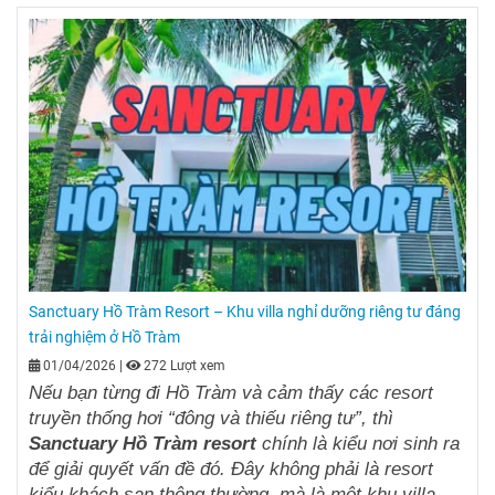
Sanctuary Hồ Tràm Resort – Khu villa nghỉ dưỡng riêng tư đáng
trải nghiệm ở Hồ Tràm
01/04/2026
|
272 Lượt xem
Nếu bạn từng đi Hồ Tràm và cảm thấy các resort
truyền thống hơi “đông và thiếu riêng tư”, thì
Sanctuary Hồ Tràm resort
chính là kiểu nơi sinh ra
để giải quyết vấn đề đó. Đây không phải là resort
kiểu khách sạn thông thường, mà là một khu villa