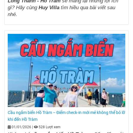
Long Thành - Hồ Tràm
sẽ mang lại những lợi ích
gì? Hãy cùng
Huy Villa
tìm hiều qua bài viết sau
nhé.
Cầu ngắm biển Hồ Tràm – Điểm check-in mới mẻ không thể bỏ lỡ
khi đến Hồ Tràm
01/01/2026
|
528 Lượt xem