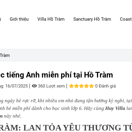
ủ
Giới thiệu
Villa Hồ Tràm
Sanctuary Hồ Tràm
Coasta
 Tràm
̣c tiếng Anh miễn phí tại Hồ Tràm
g:
16/07/2025
360 Lượt xem
0 Đánh giá
g ngày hè rực rỡ, khi nhiều em nhỏ đang tận hưởng kỳ nghỉ, tại
nh hè miễn phí dành cho học sinh lớp 6. Hãy cùng
Huy Villa
lan
̀m
này nhé.
RÀM: LAN TỎA YÊU THƯƠNG T