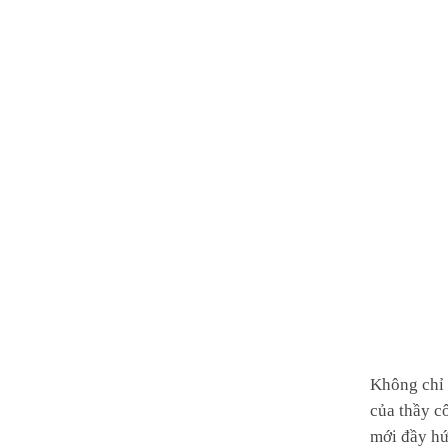
Không chỉ l
của thầy c
mới đầy hứ