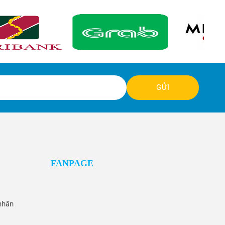
GỬI
FANPAGE
nhân