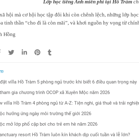
L
ớp
học tiếng Anh miễn phí tại Hồ Tràm
ch
xã hội mà cơ hội học tập đôi khi còn chênh lệch, những lớp họ
ỏa tinh thần “cho đi là còn mãi”, và khơi nguồn hy vọng từ chín
h Hồng
êm
đặt villa Hồ Tràm 5 phòng ngủ trước khi biết 6 điều quan trọng này
 tham gia chương trình OCOP xã Xuyên Mộc năm 2026
w villa Hồ Tràm 4 phòng ngủ từ A-Z: Tiện nghi, giá thuê và trải nghi
c hưởng ứng ngày môi trường thế giới 2026
c mở lớp phổ cập bơi cho trẻ em hè năm 2026
anctuary resort Hồ Tràm luôn kín khách dịp cuối tuần và lễ lớn?