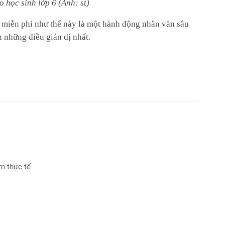
o h
ọc sinh l
ớp 6
(
Ảnh: st
)
c miễn phí như thế này là một hành động nhân văn sâu
h những điều giản dị nhất.
ệm thực tế