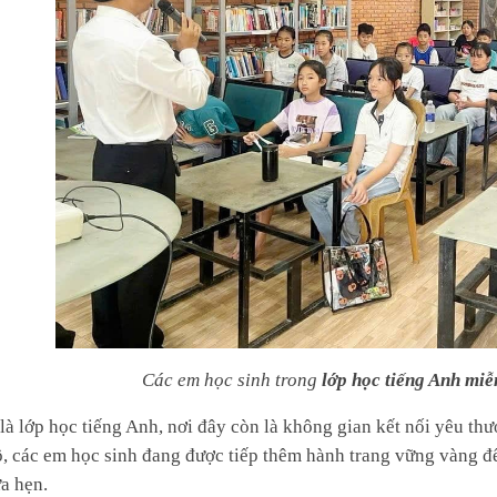
C
ác em h
ọc sinh trong
l
ớp
học tiếng Anh miễn
à lớp học tiếng Anh, nơi đây còn là không gian kết nối yêu thươ
ô, các em học sinh đang được tiếp thêm hành trang vững vàng đ
a hẹn.