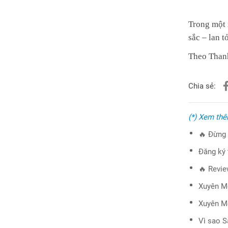
Trong một 
sắc – lan t
Theo Than
Chia sẻ:
(*) Xem th
🔥 Đừng 
Đăng ký
🔥 Revie
Xuyên Mộ
Xuyên Mộ
Vì sao S