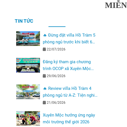
MIỄN
TIN TỨC
🔥 Đừng đặt villa Hồ Tràm 5
phòng ngủ trước khi biết 6
điều quan trọng này
22/07/2026
Đăng ký tham gia chương
trình OCOP xã Xuyên Mộc
năm 2026
29/06/2026
🔥 Review villa Hồ Tràm 4
phòng ngủ từ A-Z: Tiện nghi,
giá thuê và trải nghiệm thực
21/06/2026
tế
Xuyên Mộc hưởng ứng ngày
môi trường thế giới 2026