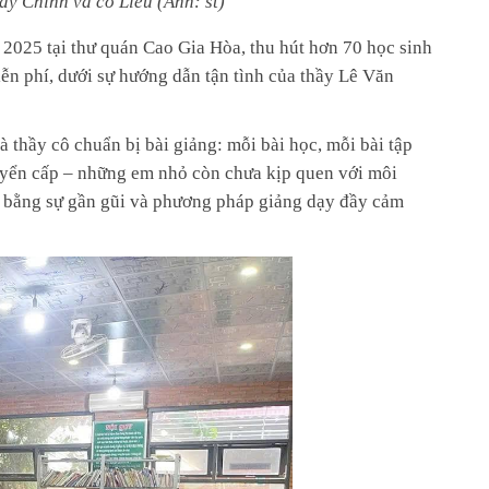
ầy Chinh v
à c
ô Li
ễu (
Ảnh: st
)
2025 tại thư quán Cao Gia Hòa, thu hút hơn 70 học sinh
ễn phí, dưới sự hướng dẫn tận tình của thầy Lê Văn
 thầy cô chuẩn bị bài giảng: mỗi bài học, mỗi bài tập
huyển cấp – những em nhỏ còn chưa kịp quen với môi
h bằng sự gần gũi và phương pháp giảng dạy đầy cảm