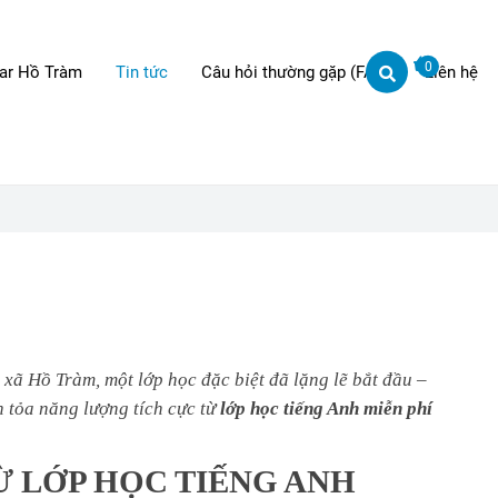
0
r Hồ Tràm
Tin tức
Câu hỏi thường gặp (FAQ)
Liên hệ
 xã Hồ Tràm, một lớp học đặc biệt đã lặng lẽ bắt đầu –
 tỏa năng lượng tích cực từ
lớp học tiếng Anh miễn phí
Ừ LỚP HỌC TIẾNG ANH