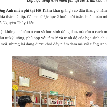
Lớp học tiếng Anh miễn phí tại Hồ Tràm
c
ủa th
ếng Anh miễn phí tại Hồ Tràm
khai giảng vào đầu tháng 6 năm 
chia thành 2 lớp. Các em được học 2 buổi mỗi tuần, hoàn toàn mi
ô Nguyễn Thúy Liễu.
iệt không chỉ nằm ở con số học sinh đông đảo, mà còn ở cách mà
ầu tư kỹ lưỡng, phù hợp với tâm lý và trình độ của học sinh c
 mới, nhưng lại đang được khơi dậy niềm đam mê với tiếng An