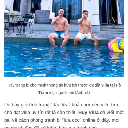
Hãy trang bị cho mình thông tin hữu ích trước khi đặt
villa tại Hồ
Tràm
mọi người nhé (Ảnh: st)
Do bây giờ tình trạng “đào lửa” khắp nơi nên việc tìm
chỗ đặt villa uy tín rất là cần thiết.
Huy Villa
đã viết một
bài về cách phòng tránh bị “lừa cọc” online ở đây, mọi
người vô đọc để có kiến thức mà tránh nhé.