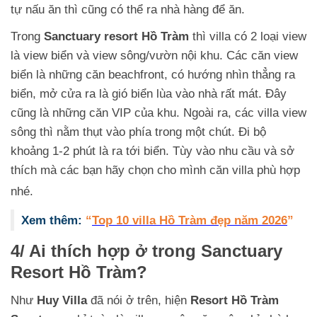
tự nấu ăn thì cũng có thể ra nhà hàng để ăn.
Trong
Sanctuary resort Hồ Tràm
thì villa có 2 loại view
là view biển và view sông/vườn nội khu. Các căn view
biển là những căn beachfront, có hướng nhìn thẳng ra
biển, mở cửa ra là gió biển lùa vào nhà rất mát. Đây
cũng là những căn VIP của khu. Ngoài ra, các villa view
sông thì nằm thụt vào phía trong một chút. Đi bộ
khoảng 1-2 phút là ra tới biển. Tùy vào nhu cầu và sở
thích mà các bạn hãy chọn cho mình căn villa phù hợp
nhé.
Xem thêm:
“
Top 10 villa Hồ Tràm đẹp năm 2026
”
4/ Ai thích hợp ở trong Sanctuary
Resort Hồ Tràm?
Như
Huy Villa
đã nói ở trên, hiện
Resort Hồ Tràm