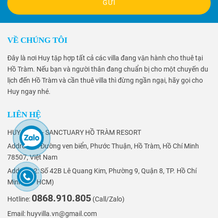
GỬI
VỀ CHÚNG TÔI
Đây là nơi Huy tập hợp tất cả các villa đang vận hành cho thuê tại
Hồ Tràm. Nếu bạn và người thân đang chuẩn bị cho một chuyến du
lịch đến Hồ Tràm và cần thuê villa thì đừng ngần ngại, hãy gọi cho
Huy ngay nhé.
LIÊN HỆ
HUY VILLA - SANCTUARY HỒ TRÀM RESORT
Address 1: Đường ven biển, Phước Thuận, Hồ Tràm, Hồ Chí Minh
78507, Việt Nam
Address 2: Số 42B Lê Quang Kim, Phường 9, Quận 8, TP. Hồ Chí
Minh (VP HCM)
0868.910.805
Hotline:
(Call/Zalo)
Email: huyvilla.vn@gmail.com