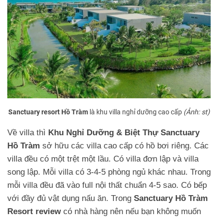
Sanctuary resort Hồ Tràm
là khu villa nghỉ dưỡng cao cấp
(Ảnh: st)
Về villa thì
Khu Nghỉ Dưỡng & Biệt Thự Sanctuary
Hồ Tràm
sở hữu các villa cao cấp có hồ bơi riêng. Các
villa đều có một trệt một lầu. Có villa đơn lập và villa
song lập. Mỗi villa có 3-4-5 phòng ngủ khác nhau. Trong
mỗi villa đều đã vào full nội thất chuẩn 4-5 sao. Có bếp
với đầy đủ vật dụng nấu ăn. Trong
Sanctuary Hồ Tràm
Resort review
có nhà hàng nên nếu bạn không muốn