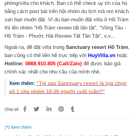
phòng/villa cho khách. Bạn có thể check uy tín của họ
bằng cách post bài trên hội nhóm du lịch mà nơi khách
sạn bạn muốn đặt. Ví dụ bạn muốn đặt villa ở Hồ Tràm
thì lên nhóm “Hồ Tràm review tất tần tật”, “Vũng Tàu -
Hồ Tràm - Phước Hải Review Tất Tần Tật”, v.v...
Ngoài ra, để
đặt villa trong
Sanctuary resort Hồ Tràm
,
bạn cũng có thể liên hệ trực tiếp với
HuyVilla.vn
hoặc
Hotline:
0868.910.805 (Call/Zalo)
để được báo giá
chính xác nhất cho nhu cầu của mình
nhé
.
Xem thêm:
“
Tại sao Sanctuary resort là lựa chọn
số 1 cho nhóm 10-20 người cuối tuần?
”
Chia sẻ:
(*) Xem thêm