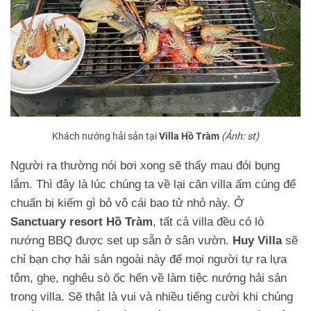
Khách nướng hải sản tại
Villa Hồ Tràm
(Ảnh: st)
Người ra thường nói bơi xong sẽ thấy mau đói bụng
lắm. Thì đây là lúc chúng ta về lại căn villa ấm cúng để
chuẩn bị kiếm gì bỏ vô cái bao tử nhỏ này. Ở
Sanctuary resort Hồ Tràm
, tất cả villa đều có lò
nướng BBQ được set up sẵn ở sân vườn.
Huy Villa
sẽ
chỉ bạn chợ hải sản ngoài này để mọi người tự ra lựa
tôm, ghẹ, nghêu sò ốc hến về làm tiệc nướng hải sản
trong villa. Sẽ thật là vui và nhiều tiếng cười khi chúng