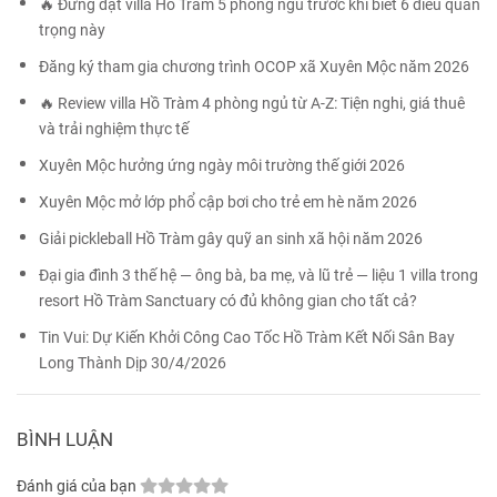
🔥 Đừng đặt villa Hồ Tràm 5 phòng ngủ trước khi biết 6 điều quan
trọng này
Đăng ký tham gia chương trình OCOP xã Xuyên Mộc năm 2026
🔥 Review villa Hồ Tràm 4 phòng ngủ từ A-Z: Tiện nghi, giá thuê
và trải nghiệm thực tế
Xuyên Mộc hưởng ứng ngày môi trường thế giới 2026
Xuyên Mộc mở lớp phổ cập bơi cho trẻ em hè năm 2026
Giải pickleball Hồ Tràm gây quỹ an sinh xã hội năm 2026
Đại gia đình 3 thế hệ — ông bà, ba mẹ, và lũ trẻ — liệu 1 villa trong
resort Hồ Tràm Sanctuary có đủ không gian cho tất cả?
Tin Vui: Dự Kiến Khởi Công Cao Tốc Hồ Tràm Kết Nối Sân Bay
Long Thành Dịp 30/4/2026
BÌNH LUẬN
Đánh giá của bạn