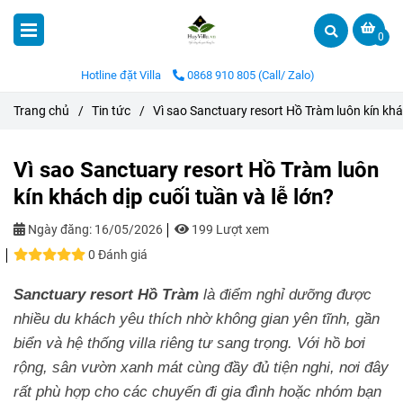
0
Hotline đặt Villa
0868 910 805 (Call/ Zalo)
Trang chủ
/
Tin tức
/
Vì sao Sanctuary resort Hồ Tràm luôn kín khác
Vì sao Sanctuary resort Hồ Tràm luôn
kín khách dịp cuối tuần và lễ lớn?
Ngày đăng:
16/05/2026
199 Lượt xem
0 Đánh giá
Sanctuary resort Hồ Tràm
là điểm nghỉ dưỡng được
nhiều du khách yêu thích nhờ không gian yên tĩnh, gần
biển và hệ thống villa riêng tư sang trọng. Với hồ bơi
rộng, sân vườn xanh mát cùng đầy đủ tiện nghi, nơi đây
rất phù hợp cho các chuyến đi gia đình hoặc nhóm bạn