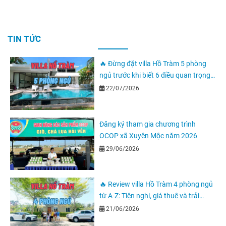
TIN TỨC
🔥 Đừng đặt villa Hồ Tràm 5 phòng
ngủ trước khi biết 6 điều quan trọng
này
22/07/2026
Đăng ký tham gia chương trình
OCOP xã Xuyên Mộc năm 2026
29/06/2026
🔥 Review villa Hồ Tràm 4 phòng ngủ
từ A-Z: Tiện nghi, giá thuê và trải
nghiệm thực tế
21/06/2026