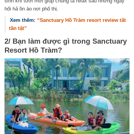
sinh khí tươi mới giúp chúng ta relax sau những ngày
hối hả ồn ào nơi phố thị.
Xem thêm:
“Sanctuary Hồ Tràm resort review tất
tần tật”
2/ Bạn làm được gì trong Sanctuary
Resort Hồ Tràm?