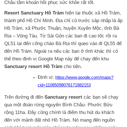
Châu tắm khoán hồi phục sức khỏe rất tốt.
Resort Sanctuary Hồ Tràm
hiện tại thuộc xã Hồ Tràm,
thành phố Hồ Chí Minh. Địa chỉ cũ trước sáp nhập là ấp
Hồ Tràm, xã Phước Thuận, huyện Xuyên Mộc, tỉnh Bà
Rịa – Vũng Tàu. Từ Sài Gòn các bạn đi cao tốc rồi ra
QL51 lại đến cổng chào Bà Rịa thì quẹo vào đi QL55 để
đến Hồ Tràm. Ngoài ra nếu các bạn ở tỉnh khác thì có
thể theo định vị Google Map này để chạy đến khu
Sanctuary resort Hồ Tràm
cho tiện.
Định vị:
https://www.google.com/maps?
cid=11085098076171882153
Trên đường đi đến
Sanctuary resort
các bạn sẽ chạy
qua một đoàn rừng nguyên Bình Châu- Phước Bửu
rộng 11ha. Đây cũng chính là điểm thu hút du khách
đến với mảnh đất nhỏ Hồ Tràm. Nó mang đến nguồn