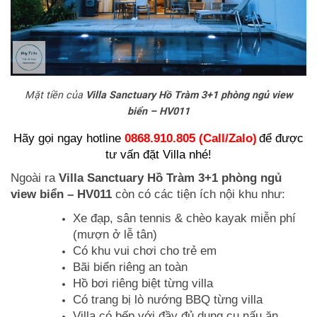
Mặt tiền của
Villa Sanctuary Hồ Tràm 3+1 phòng ngủ view
biển – HV011
Hãy gọi ngay hotline
0868.910.805 (Call/Zalo)
để được
tư vấn đặt Villa nhé!
Ngoài ra
Villa Sanctuary Hồ Tràm 3+1 phòng ngủ
view biển – HV011
còn có các tiện ích nội khu như:
Xe đạp, sân tennis & chèo kayak miễn phí
(mượn ở lễ tân)
Có khu vui chơi cho trẻ em
Bãi biển riêng an toàn
Hồ bơi riêng biệt từng villa
Có trang bị lò nướng BBQ từng villa
Villa có bếp với đầy đủ dụng cụ nấu ăn