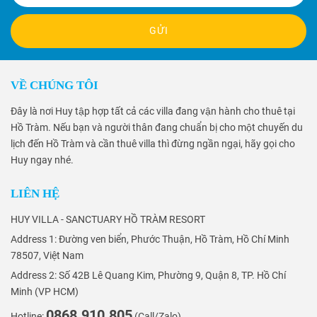
GỬI
VỀ CHÚNG TÔI
Đây là nơi Huy tập hợp tất cả các villa đang vận hành cho thuê tại
Hồ Tràm. Nếu bạn và người thân đang chuẩn bị cho một chuyến du
lịch đến Hồ Tràm và cần thuê villa thì đừng ngần ngại, hãy gọi cho
Huy ngay nhé.
LIÊN HỆ
HUY VILLA - SANCTUARY HỒ TRÀM RESORT
Address 1: Đường ven biển, Phước Thuận, Hồ Tràm, Hồ Chí Minh
78507, Việt Nam
Address 2: Số 42B Lê Quang Kim, Phường 9, Quận 8, TP. Hồ Chí
Minh (VP HCM)
0868.910.805
Hotline:
(Call/Zalo)