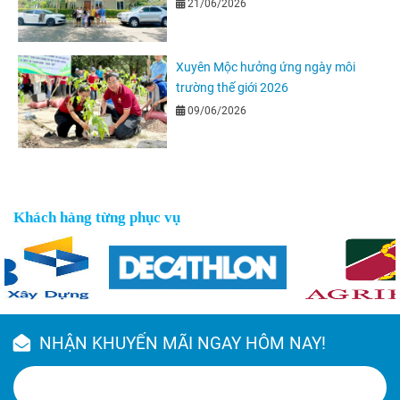
nghiệm thực tế
21/06/2026
Xuyên Mộc hưởng ứng ngày môi
trường thế giới 2026
09/06/2026
Khách hàng từng phục vụ
NHẬN KHUYẾN MÃI NGAY HÔM NAY!